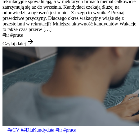
rekrutacyjne spowalniają, a w niektórych firmach niemal całkowicie
zatrzymują się aż do września. Kandydaci czekają dłużej na
odpowiedzi, a ogłoszeń jest mniej. Z czego to wynika? Poznaj
prawdziwe przyczyny. Dlaczego okres wakacyjny wiąże się z
przestojami w rekrutacji? Mniejsza aktywność kandydatów Wakacje
to także czas przerw […]
#hr
#praca
arrow_forward
Czytaj dalej
##CV
##DlaKandydata
#hr
#praca