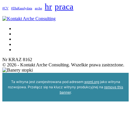
hr
praca
do
#CV
#DlaKandydata
arche
stworzenia
idealnego
CV?
Nr KRAZ 8162
© 2026 - Kontakt Arche Consulting. Wszelkie prawa zastrzeżone.
Ta witryna jest zarejestrowana pod adresem
wpml.org
jako witryna
rozwojowa. Przełącz się na klucz witryny produkcyjnej na
remove this
banner
.