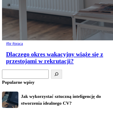
#hr
#praca
Dlaczego okres wakacyjny wiąże się z
przestojami w rekrutacji?
Szukaj
Popularne wpisy
Jak
Jak wykorzystać sztuczną inteligencję do
wykorzystać
stworzenia idealnego CV?
sztuczną
inteligencję