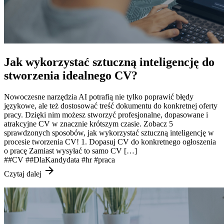
Jak wykorzystać sztuczną inteligencję do
stworzenia idealnego CV?
Nowoczesne narzędzia AI potrafią nie tylko poprawić błędy
językowe, ale też dostosować treść dokumentu do konkretnej oferty
pracy. Dzięki nim możesz stworzyć profesjonalne, dopasowane i
atrakcyjne CV w znacznie krótszym czasie. Zobacz 5
sprawdzonych sposobów, jak wykorzystać sztuczną inteligencję w
procesie tworzenia CV! 1. Dopasuj CV do konkretnego ogłoszenia
o pracę Zamiast wysyłać to samo CV […]
##CV
##DlaKandydata
#hr
#praca
arrow_forward
Czytaj dalej